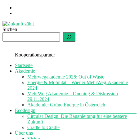
Zum
Inhalt
springen
Suchen
Zukunft
zählt
Kooperationspartner
Menü
einfach
Startseite
nachhaltig
Akademie
Mehrwegakademie 2026: Out of Waste
Energie & Mobilität – Wiener MehrWeg-Akademie
2024
MehrWeg Akademie – Opening & Diskussion
29.11.2024
Akademie: Grüne Energie in Österreich
Ecodesign
Circular Design: Die Bauanleitung für eine bessere
Zukunft
Cradle to Cradle
Über uns
Vision