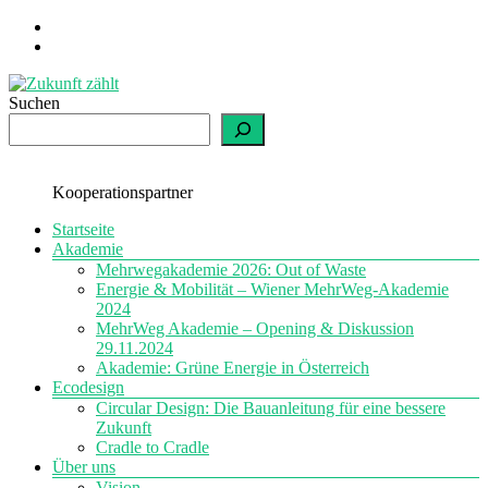
Zum
Inhalt
springen
Suchen
Zukunft
zählt
einfach
Kooperationspartner
nachhaltig
Menü
Startseite
Akademie
Mehrwegakademie 2026: Out of Waste
Energie & Mobilität – Wiener MehrWeg-Akademie
2024
MehrWeg Akademie – Opening & Diskussion
29.11.2024
Akademie: Grüne Energie in Österreich
Ecodesign
Circular Design: Die Bauanleitung für eine bessere
Zukunft
Cradle to Cradle
Über uns
Vision