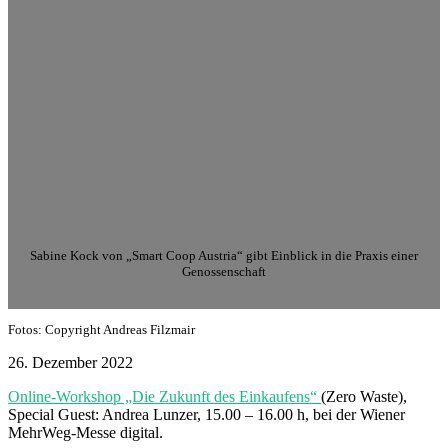
Sabine Kock von „Smart Coop Austria“ gibt Einblick in die Praxis einer
Genossenschaft
Fotos: Copyright Andreas Filzmair
26. Dezember 2022
Online-Workshop „Die Zukunft des Einkaufens“
(Zero Waste),
Special Guest: Andrea Lunzer, 15.00 – 16.00 h, bei der Wiener
MehrWeg-Messe digital.