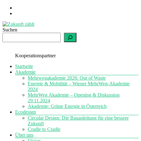
Zum
Inhalt
springen
Suchen
Zukunft
zählt
einfach
Kooperationspartner
nachhaltig
Menü
Startseite
Akademie
Mehrwegakademie 2026: Out of Waste
Energie & Mobilität – Wiener MehrWeg-Akademie
2024
MehrWeg Akademie – Opening & Diskussion
29.11.2024
Akademie: Grüne Energie in Österreich
Ecodesign
Circular Design: Die Bauanleitung für eine bessere
Zukunft
Cradle to Cradle
Über uns
Vision