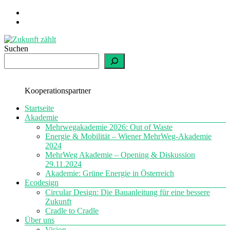
Zum
Inhalt
springen
Suchen
Zukunft
zählt
einfach
Kooperationspartner
nachhaltig
Menü
Startseite
Akademie
Mehrwegakademie 2026: Out of Waste
Energie & Mobilität – Wiener MehrWeg-Akademie
2024
MehrWeg Akademie – Opening & Diskussion
29.11.2024
Akademie: Grüne Energie in Österreich
Ecodesign
Circular Design: Die Bauanleitung für eine bessere
Zukunft
Cradle to Cradle
Über uns
Vision