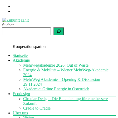
Zum
Inhalt
springen
Suchen
Zukunft
zählt
Kooperationspartner
Menü
einfach
Startseite
nachhaltig
Akademie
Mehrwegakademie 2026: Out of Waste
Energie & Mobilität – Wiener MehrWeg-Akademie
2024
MehrWeg Akademie – Opening & Diskussion
29.11.2024
Akademie: Grüne Energie in Österreich
Ecodesign
Circular Design: Die Bauanleitung für eine bessere
Zukunft
Cradle to Cradle
Über uns
Vision