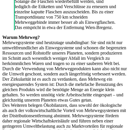
Solange die Flaschen wiederbefüllt werden, sind
lediglich die Etiketten und Verschlüsse zu erneuern und
einzelne kaputte Flaschen auszuscheiden. Bis zu einer
Transportdistanz von 750 km schneiden
Mehrweggebinde immer besser ab als Einwegflaschen.
Das entspricht in etwa der Entfernung Wien-Bregenz.
Warum Mehrweg?
Mehrwegsysteme sind heutzutage unabdingbar: Sie sind nicht nur
umweltfreundlicher als Einwegsysteme und schonen die begrenzten
Ressourcen und Rohstoffe unseres Planeten, sondern produzieren
im Schnitt auch wesentlich weniger Abfall im Vergleich zu
herkömmlichen Waren und tragen so zu einer sauberen Welt bei.
Durch die Verwendung von Mehrwegprodukten kann also nicht nur
die Umwelt geschont, sondern auch längerfristig verbessert werden.
Der Zirkularität ist es auch zu verdanken, dass Mehrweg ein
energiesparendes System ist: Durch die mehrfache Benutzung des
gleichen Produkts wird die benötigte Menge an Energie klein
gehalten. So werden unnötig viele Arbeitsschritte eingespart – und
gleichzeitig unserem Planeten etwas Gutes getan.
Des Weiteren belegen Ökobilanzen, dass sowohl der ökologische
als auch der volkswirtschaftliche Vorteil von Mehrwegsystemen mit
der Distributionsentfernung abnimmt. Mehrwegsysteme fördern
daher regionale Wirtschaftskreisläufe und führen neben einer
geringeren Umweltbelastung auch zu Marktvorteilen für regionale