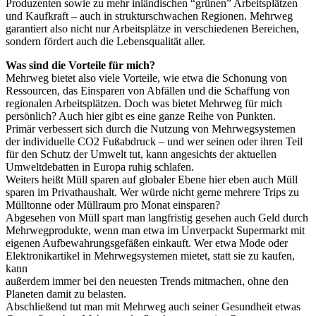
Produzenten sowie zu mehr inländischen “grünen” Arbeitsplätzen
und Kaufkraft – auch in strukturschwachen Regionen. Mehrweg
garantiert also nicht nur Arbeitsplätze in verschiedenen Bereichen,
sondern fördert auch die Lebensqualität aller.
Was sind die Vorteile für mich?
Mehrweg bietet also viele Vorteile, wie etwa die Schonung von
Ressourcen, das Einsparen von Abfällen und die Schaffung von
regionalen Arbeitsplätzen. Doch was bietet Mehrweg für mich
persönlich? Auch hier gibt es eine ganze Reihe von Punkten.
Primär verbessert sich durch die Nutzung von Mehrwegsystemen
der individuelle CO2 Fußabdruck – und wer seinen oder ihren Teil
für den Schutz der Umwelt tut, kann angesichts der aktuellen
Umweltdebatten in Europa ruhig schlafen.
Weiters heißt Müll sparen auf globaler Ebene hier eben auch Müll
sparen im Privathaushalt. Wer würde nicht gerne mehrere Trips zu
Mülltonne oder Müllraum pro Monat einsparen?
Abgesehen von Müll spart man langfristig gesehen auch Geld durch
Mehrwegprodukte, wenn man etwa im Unverpackt Supermarkt mit
eigenen Aufbewahrungsgefäßen einkauft. Wer etwa Mode oder
Elektronikartikel in Mehrwegsystemen mietet, statt sie zu kaufen,
kann
außerdem immer bei den neuesten Trends mitmachen, ohne den
Planeten damit zu belasten.
Abschließend tut man mit Mehrweg auch seiner Gesundheit etwas