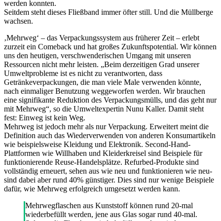
werden konnten.
Seitdem steht dieses Fließband immer öfter still. Und die Müllberge
wachsen.
‚Mehrweg‘ – das Verpackungssystem aus früherer Zeit – erlebt
zurzeit ein Comeback und hat großes Zukunftspotential. Wir können
uns den heutigen, verschwenderischen Umgang mit unseren
Ressourcen nicht mehr leisten. „Beim derzeitigen Grad unserer
Umweltprobleme ist es nicht zu verantworten, dass
Getränkeverpackungen, die man viele Male verwenden könnte,
nach einmaliger Benutzung weggeworfen werden. Wir brauchen
eine signifikante Reduktion des Verpackungsmülls, und das geht nur
mit Mehrweg“, so die Umweltexpertin Nunu Kaller. Damit steht
fest: Einweg ist kein Weg.
Mehrweg ist jedoch mehr als nur Verpackung. Erweitert meint die
Definition auch das Wiederverwenden von anderen Konsumartikeln
wie beispielsweise Kleidung und Elektronik. Second-Hand-
Plattformen wie Willhaben und Kleiderkreisel sind Beispiele für
funktionierende Reuse-Handelsplätze. Refurbed-Produkte sind
vollständig erneuert, sehen aus wie neu und funktionieren wie neu-
sind dabei aber rund 40% günstiger. Dies sind nur wenige Beispiele
dafür, wie Mehrweg erfolgreich umgesetzt werden kann.
Mehrwegflaschen aus Kunststoff können rund 20-mal
wiederbefüllt werden, jene aus Glas sogar rund 40-mal.