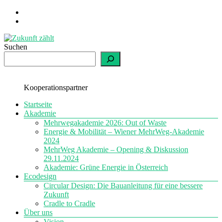
Zum
Inhalt
springen
Suchen
Zukunft
zählt
einfach
Kooperationspartner
nachhaltig
Menü
Startseite
Akademie
Mehrwegakademie 2026: Out of Waste
Energie & Mobilität – Wiener MehrWeg-Akademie
2024
MehrWeg Akademie – Opening & Diskussion
29.11.2024
Akademie: Grüne Energie in Österreich
Ecodesign
Circular Design: Die Bauanleitung für eine bessere
Zukunft
Cradle to Cradle
Über uns
Vision