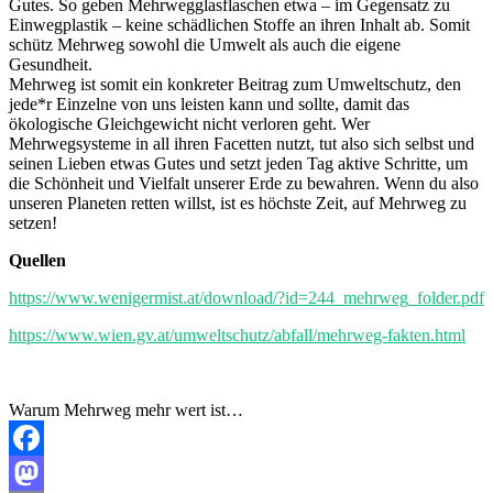
Gutes. So geben Mehrwegglasflaschen etwa – im Gegensatz zu
Einwegplastik – keine schädlichen Stoffe an ihren Inhalt ab. Somit
schütz Mehrweg sowohl die Umwelt als auch die eigene
Gesundheit.
Mehrweg ist somit ein konkreter Beitrag zum Umweltschutz, den
jede*r Einzelne von uns leisten kann und sollte, damit das
ökologische Gleichgewicht nicht verloren geht. Wer
Mehrwegsysteme in all ihren Facetten nutzt, tut also sich selbst und
seinen Lieben etwas Gutes und setzt jeden Tag aktive Schritte, um
die Schönheit und Vielfalt unserer Erde zu bewahren. Wenn du also
unseren Planeten retten willst, ist es höchste Zeit, auf Mehrweg zu
setzen!
Quellen
https://www.wenigermist.at/download/?id=244_mehrweg_folder.pdf
https://www.wien.gv.at/umweltschutz/abfall/mehrweg-fakten.html
Warum Mehrweg mehr wert ist…
Facebook