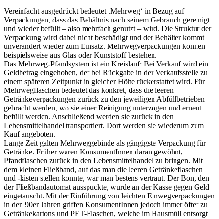
Vereinfacht ausgedrückt bedeutet ‚Mehrweg‘ in Bezug auf
Verpackungen, dass das Behältnis nach seinem Gebrauch gereinigt
und wieder befüllt – also mehrfach genutzt – wird. Die Struktur der
Verpackung wird dabei nicht beschädigt und der Behälter kommt
unverändert wieder zum Einsatz. Mehrwegverpackungen können
beispielsweise aus Glas oder Kunststoff bestehen.
Das Mehrweg-Pfandsystem ist ein Kreislauf: Bei Verkauf wird ein
Geldbetrag eingehoben, der bei Rückgabe in der Verkaufsstelle zu
einem späteren Zeitpunkt in gleicher Höhe rückerstattet wird. Für
Mehrwegflaschen bedeutet das konkret, dass die leeren
Getränkeverpackungen zurück zu den jeweiligen Abfüllbetrieben
gebracht werden, wo sie einer Reinigung unterzogen und erneut
befüllt werden. Anschließend werden sie zurück in den
Lebensmittelhandel transportiert. Dort werden sie wiederum zum
Kauf angeboten.
Lange Zeit galten Mehrweggebinde als gängigste Verpackung für
Getränke. Früher waren KonsumentInnen daran gewöhnt,
Pfandflaschen zurück in den Lebensmittelhandel zu bringen. Mit
dem kleinen Fließband, auf das man die leeren Getränkeflaschen
und -kisten stellen konnte, war man bestens vertraut. Der Bon, den
der Fließbandautomat ausspuckte, wurde an der Kasse gegen Geld
eingetauscht. Mit der Einführung von leichten Einwegverpackungen
in den 90er Jahren griffen KonsumentInnen jedoch immer öfter zu
Getränkekartons und PET-Flaschen, welche im Hausmüll entsorgt