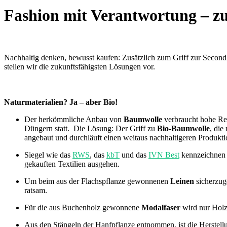
Fashion mit Verantwortung – zu
Nachhaltig denken, bewusst kaufen: Zusätzlich zum Griff zur Secondh
stellen wir die zukunftsfähigsten Lösungen vor.
Naturmaterialien? Ja – aber Bio!
Der herkömmliche Anbau von
Baumwolle
verbraucht hohe Re
Düngern statt. Die Lösung: Der Griff zu
Bio-Baumwolle
, die
angebaut und durchläuft einen weitaus nachhaltigeren Produk
Siegel wie das
RWS
, das
kbT
und das
IVN Best
kennzeichne
gekauften Textilien ausgehen.
Um beim aus der Flachspflanze gewonnenen
Leinen
sicherzug
ratsam.
Für die aus Buchenholz gewonnene
Modalfaser
wird nur Holz
Aus den Stängeln der Hanfpflanze entnommen, ist die Herstel