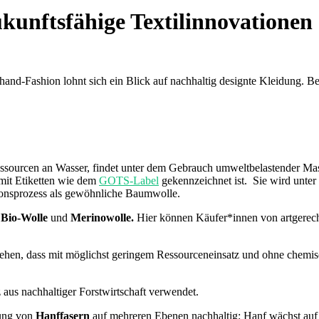
kunftsfähige Textilinnovationen
and-Fashion lohnt sich ein Blick auf nachhaltig designte Kleidung. Bei
ssourcen an Wasser, findet unter dem Gebrauch umweltbelastender Mas
 mit Etiketten wie dem
GOTS-Label
gekennzeichnet ist. Sie wird unte
tionsprozess als gewöhnliche Baumwolle.
n
Bio-Wolle
und
Merinowolle.
Hier können Käufer*innen von artgerec
ehen, dass mit möglichst geringem Ressourceneinsatz und ohne chemisc
 aus nachhaltiger Forstwirtschaft verwendet.
lung von
Hanffasern
auf mehreren Ebenen nachhaltig: Hanf wächst auf