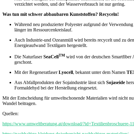
verzichtet werden, und der Wasserverbrauch ist nur gering.
Was tun mit schwer abbaubaren Kunststoffen? Recyceln!
Während neu produzierter Polyester
aufgrund der Verwendung v
länger im Ressourcenkreislauf.
Auch Industrie-und Ozeanmüll wird bereits recycelt und zu d
Energieaufwand Textilgarn hergestellt.
TM
Die Naturfaser
SeaCell
wird von der deutschen Smartfiber 
geschont.
Mit der Regeneratfaser
Lyocell
, bekannt unter dem Namen
TE
Aus Abfallprodukten der Sojaindustrie lässt sich
Sojaseide
hers
Formaldehyd bei der Herstellung eingesetzt.
Mit der Entscheidung für umweltschonende Materialien wird nicht nu
Wandel beitragen.
Quellen:
https://www.umweltberatung.at/download/?id=Textilienbroschuere-
https://nachhaltige-kleidung.de/uebersicht-nachhaltiger-materialien/