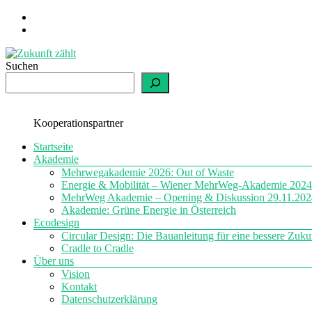
Zum
Inhalt
springen
Suchen
Zukunft
zählt
einfach
Kooperationspartner
nachhaltig
Menü
Startseite
Akademie
Mehrwegakademie 2026: Out of Waste
Energie & Mobilität – Wiener MehrWeg-Akademie 2024
MehrWeg Akademie – Opening & Diskussion 29.11.202
Akademie: Grüne Energie in Österreich
Ecodesign
Circular Design: Die Bauanleitung für eine bessere Zuku
Cradle to Cradle
Über uns
Vision
Kontakt
Datenschutzerklärung