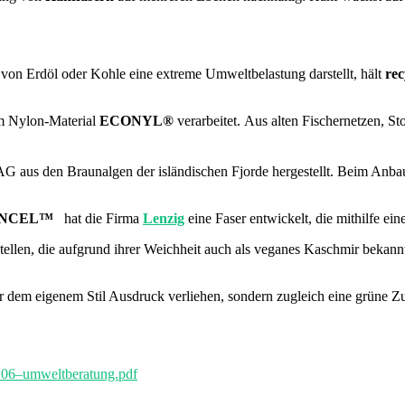
on Erdöl oder Kohle eine extreme Umweltbelastung darstellt, hält
rec
em Nylon-Material
ECONYL®
verarbeitet.
Aus alten Fischernetzen, St
AG aus den Braunalgen der isländischen Fjorde hergestellt. Beim Anb
NCEL™
hat die Firma
Lenzig
eine Faser entwickelt, die mithilfe 
tellen, die aufgrund ihrer Weichheit auch als veganes Kaschmir bekannt 
r dem eigenem Stil Ausdruck verliehen, sondern zugleich eine grüne Z
1106–umweltberatung.pdf