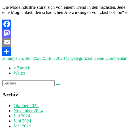
Die Modeindustrie stürzt sich von einem Trend in den nächsten. Jed
eine Möglichkeit, den schädlichen Auswirkungen von „fast fashion“
Facebook
Mastodon
Email
adminps
25. Juli 2023
25. Juli 2023
Uncategorized
Keine Kommentar
Teilen
« Zurück
Weiter »
Archiv
Oktober 2025
November 2024
Juli 2024
Juni 2024
Mai 2024