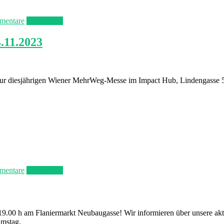
mentare
Weiterlesen
.11.2023
ng zur diesjährigen Wiener MehrWeg-Messe im Impact Hub, Lindengass
mentare
Weiterlesen
19.00 h am Flaniermarkt Neubaugasse! Wir informieren über unsere ak
amstag,