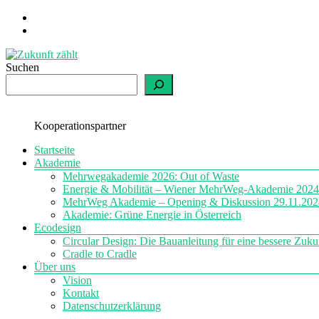
Zum
Inhalt
springen
Suchen
Zukunft
zählt
einfach
Kooperationspartner
nachhaltig
Menü
Startseite
Akademie
Mehrwegakademie 2026: Out of Waste
Energie & Mobilität – Wiener MehrWeg-Akademie 2024
MehrWeg Akademie – Opening & Diskussion 29.11.202
Akademie: Grüne Energie in Österreich
Ecodesign
Circular Design: Die Bauanleitung für eine bessere Zuku
Cradle to Cradle
Über uns
Vision
Kontakt
Datenschutzerklärung