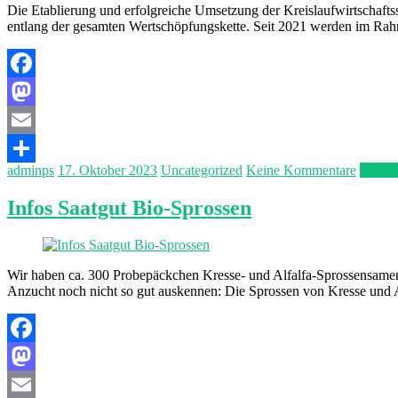
Die Etablierung und erfolgreiche Umsetzung der Kreislaufwirtschaftss
entlang der gesamten Wertschöpfungskette. Seit 2021 werden im Rahm
Facebook
Mastodon
Email
adminps
17. Oktober 2023
Uncategorized
Keine Kommentare
Weiter
Teilen
Infos Saatgut Bio-Sprossen
Wir haben ca. 300 Probepäckchen Kresse- und Alfalfa-Sprossensamen be
Anzucht noch nicht so gut auskennen: Die Sprossen von Kresse und A
Facebook
Mastodon