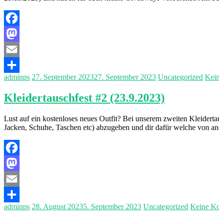
Facebook
Mastodon
Email
adminps
27. September 2023
27. September 2023
Uncategorized
Kei
Teilen
Kleidertauschfest #2 (23.9.2023)
Lust auf ein kostenloses neues Outfit? Bei unserem zweiten Kleidert
Jacken, Schuhe, Taschen etc) abzugeben und dir dafür welche von a
Facebook
Mastodon
Email
adminps
28. August 2023
5. September 2023
Uncategorized
Keine K
Teilen