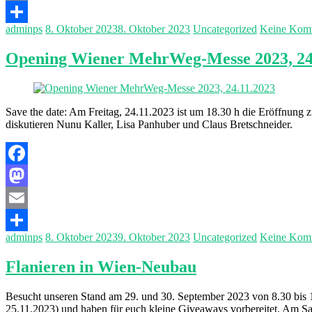
Email
adminps
8. Oktober 2023
8. Oktober 2023
Uncategorized
Keine Kom
Teilen
Opening Wiener MehrWeg-Messe 2023, 24
Save the date: Am Freitag, 24.11.2023 ist um 18.30 h die Eröffnu
diskutieren Nunu Kaller, Lisa Panhuber und Claus Bretschneider.
Facebook
Mastodon
Email
adminps
8. Oktober 2023
9. Oktober 2023
Uncategorized
Keine Kom
Teilen
Flanieren in Wien-Neubau
Besucht unseren Stand am 29. und 30. September 2023 von 8.30 bis 
25.11.2023) und haben für euch kleine Giveaways vorbereitet. Am S